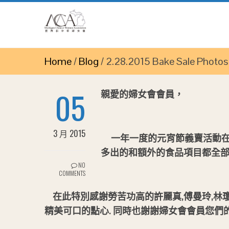
Home
/
Blog
/
2.28.2015 Bake Sale Photos
05
親愛的婦女會會員，
3 月 2015
一年一度的元宵節義賣活動
多出的和額外的食品項目都全部售光
NO
COMMENTS
在此特別感謝勞苦功高的許麗真,傅曼玲,林瓊玉
精美可口的點心. 同時也謝謝婦女會會員您們