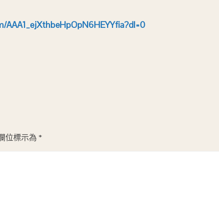
cm/AAA1_ejXthbeHpOpN6HEYYfia?dl=0
欄位標示為
*