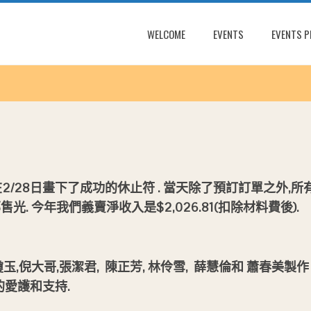
WELCOME
EVENTS
EVENTS 
在
2/28
日畫下了成功的休止符
.
當天除了預訂訂單之外,所
. 今年我們義賣淨收入是$2,026.81(扣除材料費後).
,倪大哥,張潔君,
陳正芳,
林伶雪,
薛慧倫和 蕭春美製作
的愛護和支持
.