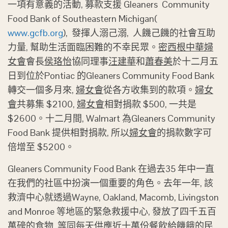
一項有意義的活動, 募款支援 Gleaners Community
Food Bank of Southeastern Michigan(
www.gcfb.org
), 發揮人溺己溺, 人饑己饑的社會互助
力量, 幫助生活面臨困難的不幸民眾。
密西根中華婦
女會
會長
侯珞怡
協同理事
汪建華
和
蕭春美
於十二月五
日到位於Pontiac 的Gleaners Community Food Bank
轉交一個多月來,
婦女會
從各方收集到的款項。
婦女
會
共募集 $2100,
婦女會
相對捐款 $500, 一共是
$2600。十二月間, Walmart 為Gleaners Community
Food Bank 提供相對捐款, 所以
婦女會
的捐款數字可
倍增至 $5200。
Gleaners Community Food Bank 在過去35 年中一直
在我們的社區中扮演一個重要的角色。去年一年, 該
救濟中心就透過Wayne, Oakland, Macomb, Livingston
and Monroe 等地區的緊急救援中心, 發放了四千五百
萬磅的食物, 等同每天供應近十萬份餐飲給饑餓的民