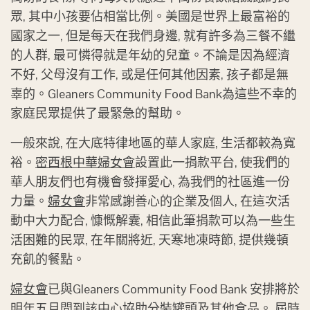
眾, 其中小孩要佔相當比例。美國是世界上最富裕的
國家之一, 但是每天在我們身邊, 就有許多為三餐不繼
的人群, 最可憐得就是年幼的兒童。不論是因為經濟
不好, 父母沒有工作, 或是任何其他因素, 孩子都是無
辜的。Gleaners Community Food Bank為這些不幸的
家庭民眾提供了最緊急的幫助。
一般來說, 在大底特律地區的華人家庭, 生活都較為寬
裕。
密西根中華婦女會
設置此一捐款平台, 使我們的
華人朋友們也有機會發揮愛心, 為我們的社區進一份
力量。
婦女會
非常感謝善心的企業及個人, 在這次活
動中大力配合, 慷慨解囊, 相信此筆捐款可以為一些生
活困難的民眾, 在年關將近, 天寒地凍時節, 提供幾頓
充飢的餐點。
婦女會
已與Gleaners Community Food Bank 安排將於
明年五月間到該中心協助分裝罐頭及其他食品。 屆時