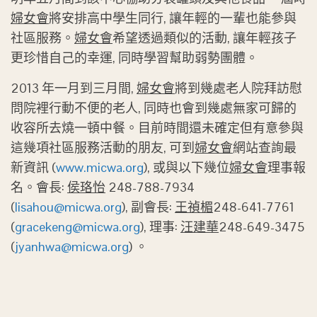
婦女會
將安排高中學生同行, 讓年輕的一輩也能參與
社區服務。
婦女會
希望透過類似的活動, 讓年輕孩子
更珍惜自己的幸運, 同時學習幫助弱勢團體。
2013 年一月到三月間,
婦女會
將到幾處老人院拜訪慰
問院裡行動不便的老人, 同時也會到幾處無家可歸的
收容所去燒一頓中餐。目前時間還未確定但有意參與
這幾項社區服務活動的朋友, 可到
婦女會
網站查詢最
新資訊 (
www.micwa.org
), 或與以下幾位
婦女會
理事報
名。會長:
侯珞怡
248-788-7934
(
lisahou@micwa.org
), 副會長:
王禎楣
248-641-7761
(
gracekeng@micwa.org
), 理事:
汪建華
248-649-3475
(
jyanhwa@micwa.org
) 。