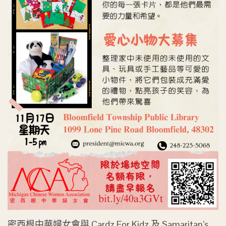
密西根中華婦女會與 Cardz For Kidz 及 Samaritan’s